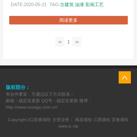
画，其目的在保护古建筑木构件上具有很强
DATE:2020-05-21
TAG:
古建筑
油漆
彩画工艺
的实用性。后...
阅读更多
‹‹
1
››
版权部分：
有合作事宜，可通过以下方式联系：
邮箱：稳定在更新 QQ号：稳定在更新 微博：
http://www.cosaga.com.cn/
Copyright (C)宜春墙绘 主营业务：
南昌墙绘
江西墙绘
宜春墙绘
www.ic.vip