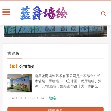
古建筑
【顶】
公司简介
南昌蓝爵墙绘艺术有限公司是一家综合性艺
术墙绘、手绘墙、3D立体画、餐厅墙绘、涂
鸦、3D地画等，集绘画与设计为一体的艺术
创意设计公司、江西3D墙绘涂鸦工作室公
司，从墙绘涂鸦墙绘设计到绘画施工，可以
DATE:2020-05-19
TAG:
墙绘
提供全...
阅读更多