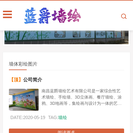
墙体彩绘图片
【顶】
公司简介
南昌蓝爵墙绘艺术有限公司是一家综合性艺
术墙绘、手绘墙、3D立体画、餐厅墙绘、涂
鸦、3D地画等，集绘画与设计为一体的艺术
创意设计公司、江西3D墙绘涂鸦工作室公
司，从墙绘涂鸦墙绘设计到绘画施工，可以
DATE:2020-05-19
TAG:
墙绘
提供全...
阅读更多