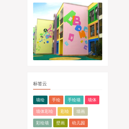
标签云
墙绘
手绘
手绘墙
墙体
墙体彩绘
彩绘
墙画
彩绘墙
壁画
幼儿园