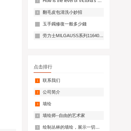
How is the level of Victoria's wedding photography, modeling and makeup artist and the evaluation of
​翻毛皮包清洗小妙招
玉手鐲修復一般多少錢
劳力士MILGAUSS系列116400-GV-72400蓝盘腕表
点击排行
联系我们
公司简介
墙绘
墙绘师--自由的艺术家
绘制丛林的墙绘，展示一切冒险和野性的风情