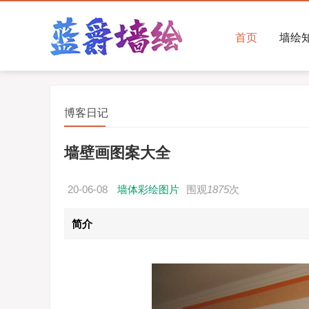
首页
墙绘
博客日记
墙壁画图案大全
20-06-08
墙体彩绘图片
围观
1875
次
简介