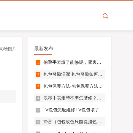
最新发布
彩绘图片
​伯爵手表壞了能修嗎，哪裏可以修伯爵手表
​包包發黴清潔 包包發黴如何清潔
​包包保養方法-包包保養方法日常
​浪琴手表走時不準怎麽修？這裏有答案！
​LV包包怎麽維修 LV包包壞了修一下多少錢
掃盲（包包改色只能從淺色改到深色，無法從深色改到淺色）