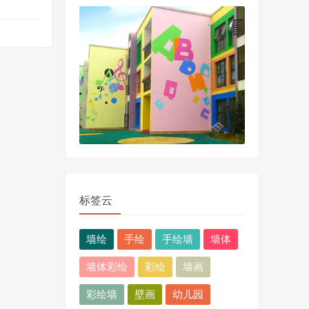
标签云
墙绘
手绘
手绘墙
墙体
墙体彩绘
彩绘
墙画
彩绘墙
壁画
幼儿园