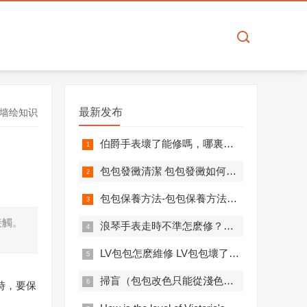
最新发布
墙绘知识
​伯爵手表壞了能修嗎，哪裏可以修伯爵手表
​包包發黴清潔 包包發黴如何清潔
​包包保養方法-包包保養方法日常
接觸。
​浪琴手表走時不準怎麽修？這裏有答案！
​LV包包怎麽維修 LV包包壞了修一下多少錢
掃盲（包包改色只能從淺色改到深色，無法從深色改到淺色）
時，要保
。