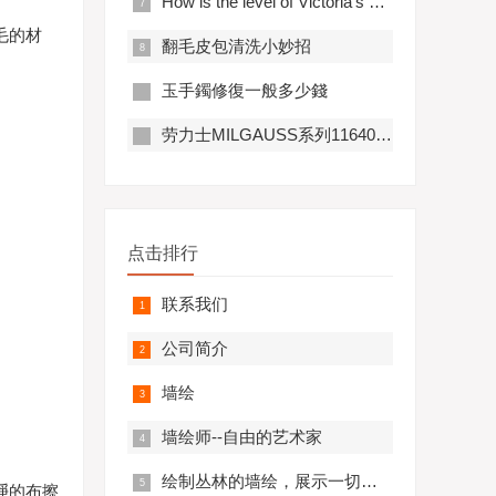
How is the level of Victoria's wedding photography, modeling and makeup artist and the evaluation of
毛的材
​翻毛皮包清洗小妙招
玉手鐲修復一般多少錢
劳力士MILGAUSS系列116400-GV-72400蓝盘腕表
点击排行
联系我们
公司简介
墙绘
墙绘师--自由的艺术家
绘制丛林的墙绘，展示一切冒险和野性的风情
凈的布擦