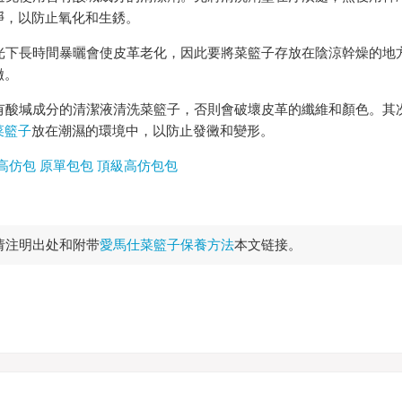
凈，以防止氧化和生銹。
下長時間暴曬會使皮革老化，因此要將菜籃子存放在陰涼幹燥的地
黴。
酸堿成分的清潔液清洗菜籃子，否則會破壞皮革的纖維和顏色。其
菜籃子
放在潮濕的環境中，以防止發黴和變形。
高仿包
原單包包
頂級高仿包包
请注明出处和附带
愛馬仕菜籃子保養方法
本文链接。