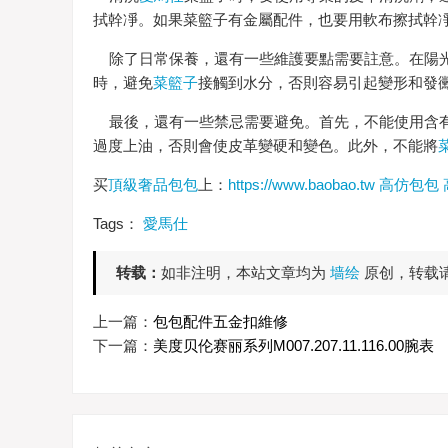
拭幹凈。如果菜籃子有金屬配件，也要用軟布擦拭幹
除了日常保養，還有一些維護要點需要註意。在陽光
時，避免
菜籃子
接觸到水分，否則容易引起變形和發
最後，還有一些禁忌需要避免。首先，不能使用含有
過度上油，否則會使皮革變硬和變色。此外，不能將
买
頂級奢品包包
上：
https://www.baobao.tw
高仿包包
Tags：
愛馬仕
转载：
如非注明，本站文章均为
墙绘
原创，转载
上一篇：
​包包配件五金扣維修
下一篇：
美度贝伦赛丽系列M007.207.11.116.00腕表